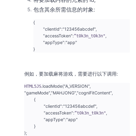
包含其余所需信息的对象:
{
"clientId"
:
"123456abcdef"
,
"accessToken"
:
,
”t0k3n_t0k3n"
"appType"
:
"app"
}
例如，要加载麻将游戏，需要进行以下调用:
.
loadMode
(
"A_VERSION"
,
HTML5JS
"gameMode"
,
"MAHJONG"
,
"cogniFitContent"
,
{
"clientId"
:
"123456abcdef"
,
"accessToken"
:
,
”t0k3n_t0k3n"
"appType"
:
"app"
}
)
;