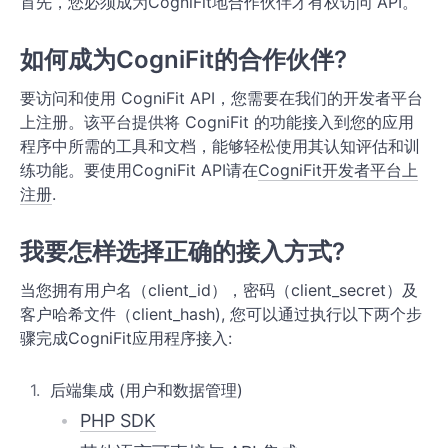
首先，您必须成为CogniFit地合作伙伴才有权访问 API。
用户注册
如何成为CogniFit的合作伙伴?
用户身份验证
要访问和使用 CogniFit API，您需要在我们的开发者平台
用户管理
上注册。该平台提供将 CogniFit 的功能接入到您的应用
程序中所需的工具和文档，能够轻松使用其认知评估和训
认知技能
练功能。要使用CogniFit API请在
CogniFit开发者平台上
注册
.
认知评估
大脑训练程序
我要怎样选择正确的接入方式?
大脑游戏
当您拥有用户名（client_id），密码（client_secret）及
客户哈希文件（client_hash), 您可以通过执行以下两个步
制定训练计划
骤完成CogniFit应用程序接入:
设置任务程序
后端集成 (用户和数据管理)
活动和进展报告
PHP SDK