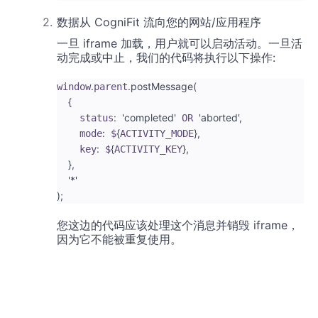
数据从 CogniFit 流向您的网站/应用程序
一旦 iframe 加载，用户就可以启动活动。一旦活
动完成或中止，我们的代码将执行以下操作:
.
.
postMessage
(
window
parent
{
:
'completed'
'aborted'
,
    status
 OR 
:
{
}
,
    mode
 $
ACTIVITY_MODE
:
{
}
,
    key
 $
ACTIVITY_KEY
}
,
'*'
)
;
您这边的代码应该处理这个消息并销毁 iframe，
因为它不能被重复使用。